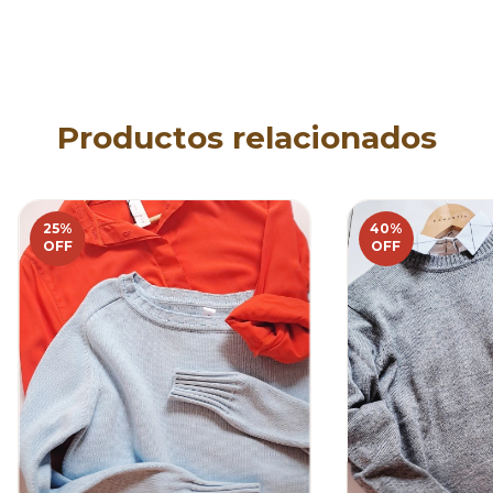
Productos relacionados
25
%
40
%
OFF
OFF