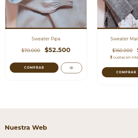
Sweater Pipa
Sweater Mait
$52.500
$70.000
$160.000
3
cuotas sin int
COMPRAR
COMPRAR
Nuestra Web