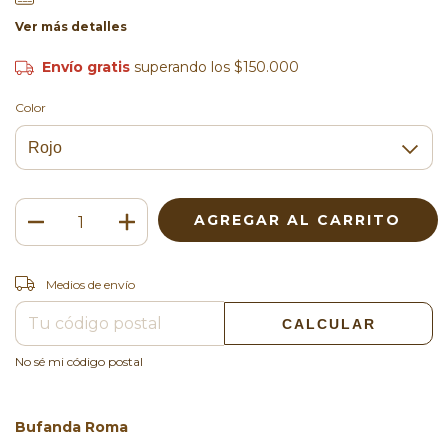
Ver más detalles
Envío gratis
superando los
$150.000
Color
CAMBIAR CP
Entregas para el CP:
Medios de envío
CALCULAR
No sé mi código postal
Bufanda Roma