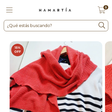
0
15
%
OFF