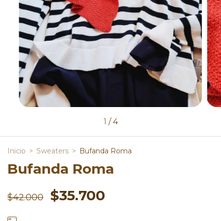
1
/
4
Inicio
>
Sweaters
>
Bufanda Roma
Bufanda Roma
$35.700
$42.000